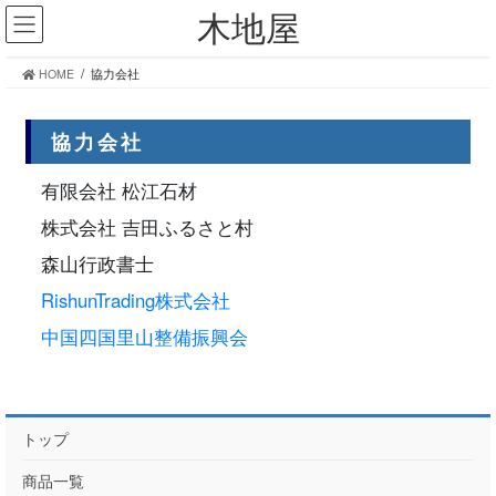
コ
ナ
木地屋
ン
ビ
テ
ゲ
HOME
協力会社
ン
ー
ツ
シ
へ
ョ
協力会社
ス
ン
キ
に
有限会社 松江石材
ッ
移
プ
動
株式会社 吉田ふるさと村
森山行政書士
RishunTrading株式会社
中国四国里山整備振興会
トップ
商品一覧